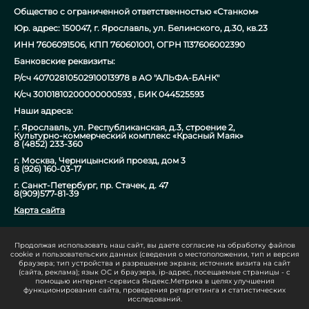
Общество с ограниченной ответственностью «Станком»
Юр. адрес: 150047, г. Ярославль, ул. Белинского, д.30, кв.23
ИНН 7606091506, КПП 760601001, ОГРН 1137606002390
Банковские реквизиты:
Р/сч 40702810502910013978 в АО "АЛЬФА-БАНК"
К/сч 30101810200000000593 , БИК 044525593
Наши адреса:
г. Ярославль, ул. Республиканская, д.3, строение 2,
Культурно-коммерческий комплекс «Красный Маяк»
8 (4852) 233-360
г. Москва, Черницынский проезд, дом 3
8 (926) 160-03-17
г. Санкт-Петербург, пр. Стачек, д. 47
8(909)577-81-39
Карта сайта
Продолжая использовать наш сайт, вы даете согласие на обработку файлов
info@stanok-chpu.ru
cookie и пользовательских данных (сведения о местоположении, тип и версия
браузера; тип устройства и разрешение экрана; источник визита на сайт
8 800 600 73 70
(сайта, реклама); язык ОС и браузера, ip-адрес, посещаемые страницы - с
помощью интернет-сервиса Яндекс.Метрика в целях улучшения
функционирования сайта, проведения ретаргетинга и статистических
исследований.