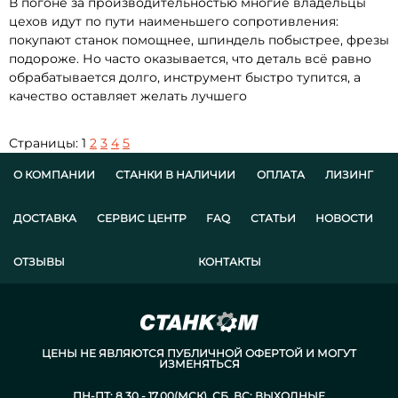
В погоне за производительностью многие владельцы
цехов идут по пути наименьшего сопротивления:
покупают станок помощнее, шпиндель побыстрее, фрезы
подороже. Но часто оказывается, что деталь всё равно
обрабатывается долго, инструмент быстро тупится, а
качество оставляет желать лучшего
Страницы:
1
2
3
4
5
О КОМПАНИИ
СТАНКИ В НАЛИЧИИ
ОПЛАТА
ЛИЗИНГ
ДОСТАВКА
СЕРВИС ЦЕНТР
FAQ
СТАТЬИ
НОВОСТИ
ОТЗЫВЫ
КОНТАКТЫ
ЦЕНЫ НЕ ЯВЛЯЮТСЯ ПУБЛИЧНОЙ ОФЕРТОЙ И МОГУТ
ИЗМЕНЯТЬСЯ
ПН-ПТ: 8.30 - 17.00(МСК). СБ, ВС: ВЫХОДНЫЕ