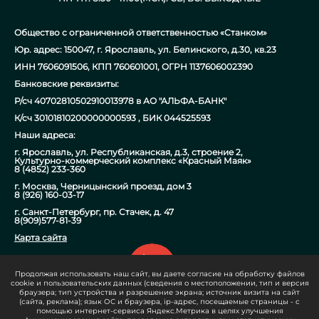
Общество с ограниченной ответственностью «Станком»
Юр. адрес: 150047, г. Ярославль, ул. Белинского, д.30, кв.23
ИНН 7606091506, КПП 760601001, ОГРН 1137606002390
Банковские реквизиты:
Р/сч 40702810502910013978 в АО "АЛЬФА-БАНК"
К/сч 30101810200000000593 , БИК 044525593
Наши адреса:
г. Ярославль, ул. Республиканская, д.3, строение 2,
Культурно-коммерческий комплекс «Красный Маяк»
8 (4852) 233-360
г. Москва, Черницынский проезд, дом 3
8 (926) 160-03-17
г. Санкт-Петербург, пр. Стачек, д. 47
8(909)577-81-39
Карта сайта
Продолжая использовать наш сайт, вы даете согласие на обработку файлов
info@stanok-chpu.ru
cookie и пользовательских данных (сведения о местоположении, тип и версия
браузера; тип устройства и разрешение экрана; источник визита на сайт
8 800 600 73 70
(сайта, реклама); язык ОС и браузера, ip-адрес, посещаемые страницы - с
помощью интернет-сервиса Яндекс.Метрика в целях улучшения