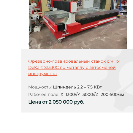
Фрезерно-гравировальный станок с ЧПУ
DeKart S1330С по металлу с автосменой
инструмента
Мощность:
Шпиндель 2,2 – 7,5 КВт
Рабочее поле:
X=1300//Y=3000//Z=200-500мм
Цена от 2 050 000 руб.