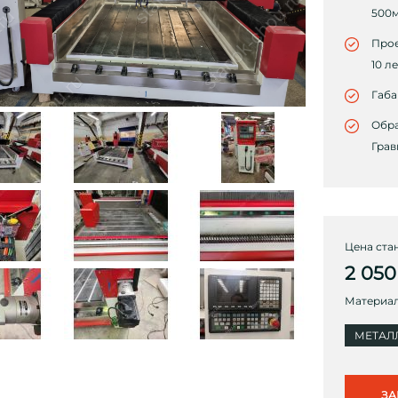
500
Прое
10 ле
Габа
Обра
Грав
Цена стан
2 050
Материал
МЕТАЛ
ЗА