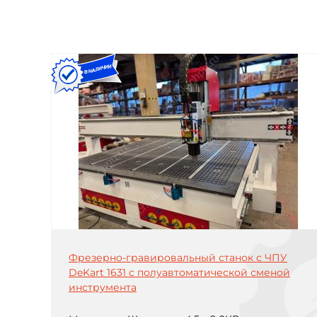
Фрезерно-гравировальный станок с ЧПУ
DeKart 1631 с полуавтоматической сменой
инструмента