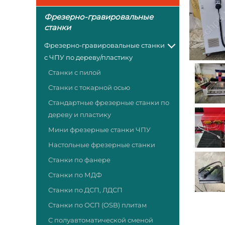
Фрезерно-гравировальные
станки
Фрезерно-гравировальные станки
с ЧПУ по дереву/пластику
Станки с пилой
Станки с токарной осью
Стандартные фрезерные станки по
дереву и пластику
Мини фрезерные станки ЧПУ
Настольные фрезерные станки
Станки по фанере
Станки по МДФ
Станки по ДСП, ЛДСП
Станки по ОСП (OSB) плитам
С полуавтоматической сменой