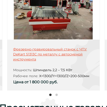
Фрезерно-гравировальный станок с ЧПУ
DeKart S1313С по металлу с автосменой
инструмента
Мощность:
Шпиндель 2,2 – 7,5 КВт
Рабочее поле:
X=1300//Y=1300//Z=200-500мм
Цена от 1 800 000 руб.