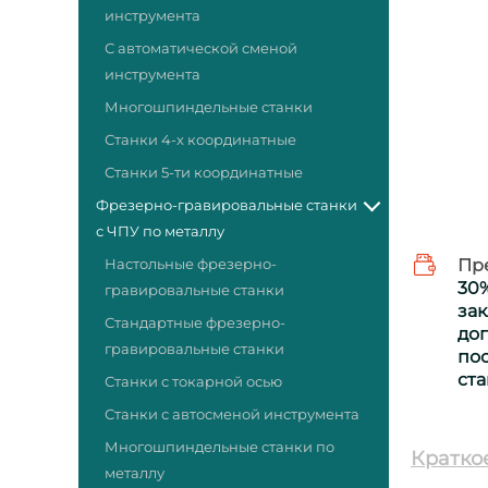
инструмента
С автоматической сменой
инструмента
Многошпиндельные станки
Станки 4-х координатные
Станки 5-ти координатные
Фрезерно-гравировальные станки
с ЧПУ по металлу
Настольные фрезерно-
Пр
30
гравировальные станки
за
Стандартные фрезерно-
дог
гравировальные станки
пос
ста
Станки с токарной осью
Станки с автосменой инструмента
Многошпиндельные станки по
Кратко
металлу