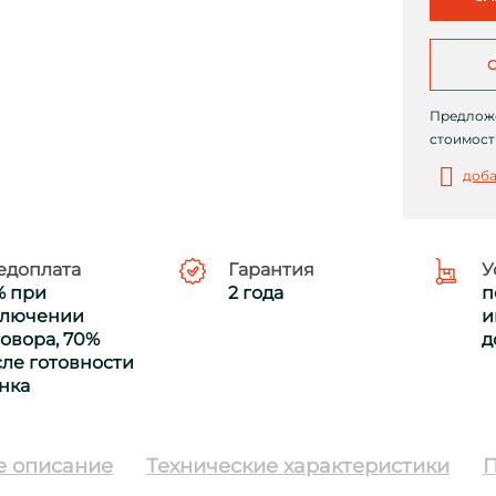
Предложе
стоимост
доба
едоплата
Гарантия
У
% при
2 года
п
ключении
и
овора, 70%
д
ле готовности
нка
е описание
Технические характеристики
П