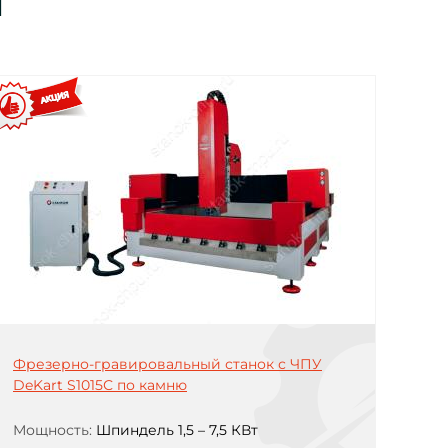
ы
Фрезерно-гравировальный станок с ЧПУ
DeKart S1015С по камню
Мощность:
Шпиндель 1,5 – 7,5 КВт