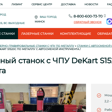
ТА
ЛИЗИНГ
СЕРВИС ЦЕНТР
ДОСТАВКА
НОВОСТИ
FA
ОРОД
8-800-600-73-70
ВАШ ГОРОД:
МИНСК
ОБРАТНЫЙ ЗВОНОК
. СБ, ВС: ВЫХОДНЫЕ
 СТАНКИ
ЛАЗЕРНЫЕ СТАНКИ
КОМПЛЕКТУЮЩИЕ
ОБРАБА
ЕРНО-ГРАВИРОВАЛЬНЫЕ СТАНКИ С ЧПУ ПО МЕТАЛЛУ
»
СТАНКИ С АВТОСМЕНОЙ
EKART S1520C ПО МЕТАЛЛУ С АВТОСМЕНОЙ ИНСТРУМЕНТА
/
ый станок с ЧПУ DeKart S15
та
Мощн
2,2 –
Рабо