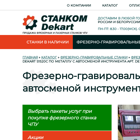
О КОМПАНИИ
КАТАЛОГ
ОПЛА
ДОСТАВИМ В ЛЮБОЙ Г
РОССИИ И БЕЛОРУССИИ
ПН-ПТ: 8.30 - 17.00(МСК)
ПРОДАЖА ФРЕЗЕРНЫХ И ЛАЗЕРНЫХ СТАНКОВ ЧПУ
СТАНКИ В НАЛИЧИИ
ФРЕЗЕРНО-ГРАВИРОВАЛЬНЫЕ
ГЛАВНАЯ
»
КАТАЛОГ
»
ФРЕЗЕРНО-ГРАВИРОВАЛЬНЫЕ СТАНКИ
»
ФРЕЗ
DEKART S1520С ПО МЕТАЛЛУ С АВТОСМЕНОЙ ИНСТРУМЕНТА АРТ. D
Фрезерно-гравировальн
автосменой инструмен
Выбрать пакеты услуг при
покупке фрезерного станка
ЧПУ
Акции