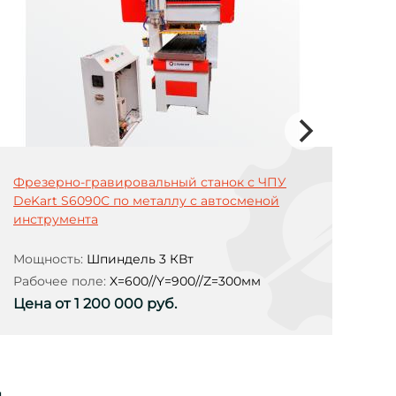
Фрезерно-гравировальный станок с ЧПУ
Фр
DeKart S6090С по металлу с автосменой
DeK
инструмента
ин
Мощность:
Шпиндель 3 КВт
Мо
Рабочее поле:
X=600//Y=900//Z=300мм
Раб
Цена от 1 200 000 руб.
Це