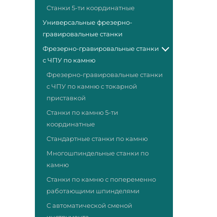
Станки 5-ти координатные
Универсальные фрезерно-
гравировальные станки
Фрезерно-гравировальные станки
с ЧПУ по камню
Фрезерно-гравировальные станки
с ЧПУ по камню с токарной
приставкой
Станки по камню 5-ти
координатные
Стандартные станки по камню
Многошпиндельные станки по
камню
Станки по камню с попеременно
работающими шпинделями
С автоматической сменой