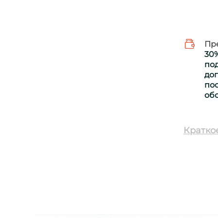
Пр
30
по
дог
пос
об
Кратко