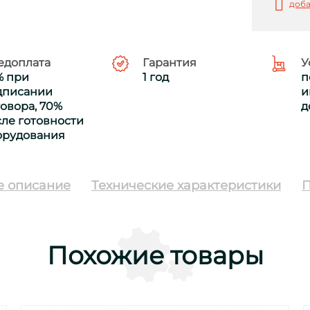
доба
едоплата
Гарантия
У
% при
1 год
п
дписании
и
овора, 70%
д
ле готовности
орудования
е описание
Технические характеристики
П
Похожие товары