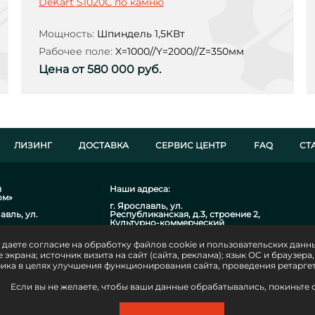
DeKart S1020С по камню
Мощность:
Шпиндель 1,5КВт
Рабочее поле:
X=1000//Y=2000//Z=350мм
Цена от 580 000 руб.
ЛИЗИНГ
ДОСТАВКА
СЕРВИС ЦЕНТР
FAQ
СТ
й
Наши адреса:
ом»
г. Ярославль, ул.
авль, ул.
Республиканская, д.3, строение 2,
Культурно-коммерческий
комплекс «Красный Маяк»
601001, ОГРН
8 (4852) 233-360
даете согласие на обработку файлов cookie и пользовательских данны
 экрана; источник визита на сайт (сайта, реклама); язык ОС и браузер
г. Москва, Черницынский проезд,
дом 3
ика в целях улучшения функционирования сайта, проведения ретаргет
8 (926) 160-03-17
8 в АО
Если вы не желаете, чтобы ваши данные обрабатывались, покиньте с
г. Санкт-Петербург, пр. Стачек, д.
47
3 , БИК
8(909)577-81-39