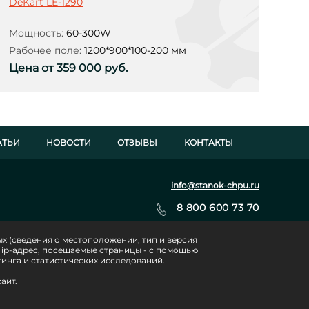
DeKart LE-1290
Мощность:
60-300W
Рабочее поле:
1200*900*100-200 мм
Цена от 359 000 руб.
АТЬИ
НОВОСТИ
ОТЗЫВЫ
КОНТАКТЫ
info@stanok-chpu.ru
8 800 600 73 70
х (сведения о местоположении, тип и версия
а, ip-адрес, посещаемые страницы - с помощью
Политика конфиденциальности
инга и статистических исследований.
Согласие на обработку персональных данных
айт.
Согласие на получение рекламных рассылок об акциях и
мероприятиях