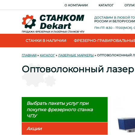
О КОМПАНИИ
КАТАЛОГ
ОПЛА
ДОСТАВИМ В ЛЮБОЙ Г
РОССИИ И БЕЛОРУССИИ
ПН-ПТ: 8.30 - 17.00(МСК)
ПРОДАЖА ФРЕЗЕРНЫХ И ЛАЗЕРНЫХ СТАНКОВ ЧПУ
СТАНКИ В НАЛИЧИИ
ФРЕЗЕРНО-ГРАВИРОВАЛЬНЫЕ
ГЛАВНАЯ
»
КАТАЛОГ
»
ЛАЗЕРНЫЕ МАРКЕРЫ
» ОПТОВОЛОКОННЫЙ ЛАЗ
Оптоволоконный лазер
Выбрать пакеты услуг при
покупке фрезерного станка
ЧПУ
Акции