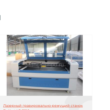
ы
Лазерный гравировально-режущий станок