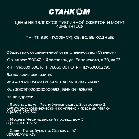
ЦЕНЫ НЕ ЯВЛЯЮТСЯ ПУБЛИЧНОЙ ОФЕРТОЙ И МОГУТ
ИЗМЕНЯТЬСЯ
ПН-ПТ: 8.30 - 17.00(МСК). СБ, ВС: ВЫХОДНЫЕ
Общество с ограниченной ответственностью «Станком»
Юр. адрес: 150047, г. Ярославль, ул. Белинского, д.30, кв.23
ИНН 7606091506, КПП 760601001, ОГРН 1137606002390
Банковские реквизиты:
Р/сч 40702810502910013978 в АО "АЛЬФА-БАНК"
К/сч 30101810200000000593 , БИК 044525593
Наши адреса:
г. Ярославль, ул. Республиканская, д.3, строение 2,
Культурно-коммерческий комплекс «Красный Маяк»
8 (4852) 233-360
г. Москва, Черницынский проезд, дом 3
8 (926) 160-03-17
г. Санкт-Петербург, пр. Стачек, д. 47
8(909)577-81-39