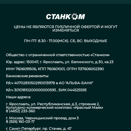
ЦЕНЫ НЕ ЯВЛЯЮТСЯ ПУБЛИЧНОЙ ОФЕРТОЙ И МОГУТ
ИЗМЕНЯТЬСЯ
ПН-ПТ: 8.30 - 17.00(МСК). СБ, ВС: ВЫХОДНЫЕ
Общество с ограниченной ответственностью «Станком»
Юр. адрес: 150047, г. Ярославль, ул. Белинского, д.30, кв.23
ИНН 7606091506, КПП 760601001, ОГРН 1137606002390
Банковские реквизиты:
Р/сч 40702810502910013978 в АО "АЛЬФА-БАНК"
К/сч 30101810200000000593 , БИК 044525593
Наши адреса:
г. Ярославль, ул. Республиканская, д.3, строение 2,
Культурно-коммерческий комплекс «Красный Маяк»
8 (4852) 233-360
г. Москва, Черницынский проезд, дом 3
8 (926) 160-03-17
г. Санкт-Петербург, пр. Стачек, д. 47