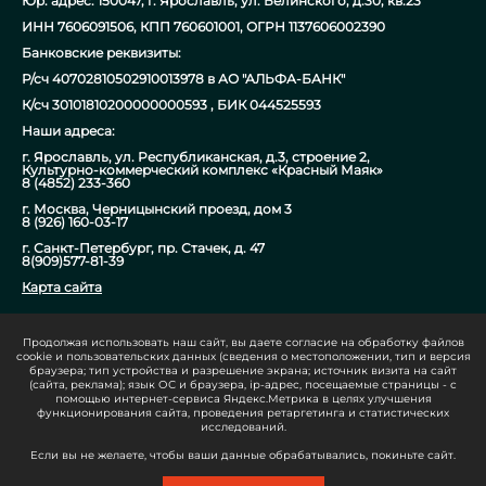
Юр. адрес: 150047, г. Ярославль, ул. Белинского, д.30, кв.23
ИНН 7606091506, КПП 760601001, ОГРН 1137606002390
Банковские реквизиты:
Р/сч 40702810502910013978 в АО "АЛЬФА-БАНК"
К/сч 30101810200000000593 , БИК 044525593
Наши адреса:
г. Ярославль, ул. Республиканская, д.3, строение 2,
Культурно-коммерческий комплекс «Красный Маяк»
8 (4852) 233-360
г. Москва, Черницынский проезд, дом 3
8 (926) 160-03-17
г. Санкт-Петербург, пр. Стачек, д. 47
8(909)577-81-39
Карта сайта
Продолжая использовать наш сайт, вы даете согласие на обработку файлов
info@stanok-chpu.ru
cookie и пользовательских данных (сведения о местоположении, тип и версия
браузера; тип устройства и разрешение экрана; источник визита на сайт
8 800 600 73 70
(сайта, реклама); язык ОС и браузера, ip-адрес, посещаемые страницы - с
помощью интернет-сервиса Яндекс.Метрика в целях улучшения
функционирования сайта, проведения ретаргетинга и статистических
исследований.
Если вы не желаете, чтобы ваши данные обрабатывались, покиньте сайт.
Политика конфиденциальности
Согласие на обработку персональных данных