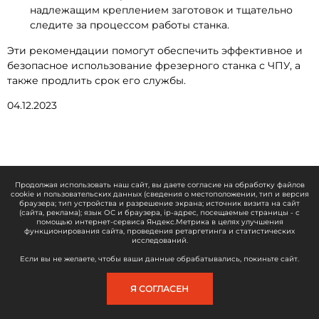
надлежащим креплением заготовок и тщательно
следите за процессом работы станка.
Эти рекомендации помогут обеспечить эффективное и
безопасное использование фрезерного станка с ЧПУ, а
также продлить срок его службы.
04.12.2023
Читайте также
Продолжая использовать наш сайт, вы даете согласие на обработку файлов
cookie и пользовательских данных (сведения о местоположении, тип и версия
Оборудование для производства столешниц из
браузера; тип устройства и разрешение экрана; источник визита на сайт
(сайта, реклама); язык ОС и браузера, ip-адрес, посещаемые страницы - с
камня
помощью интернет-сервиса Яндекс.Метрика в целях улучшения
Выбор оснастки и инструмента для фрезерного
функционирования сайта, проведения ретаргетинга и статистических
исследований.
ЧПУ: как не ошибиться и сэкономить
Организация рабочего пространства для ЧПУ
Если вы не желаете, чтобы ваши данные обрабатывались, покиньте сайт.
станка: от планирования цеха до систем
пылеудаления
Я СОГЛАСЕН
Особенности плазменных станков с ЧПУ