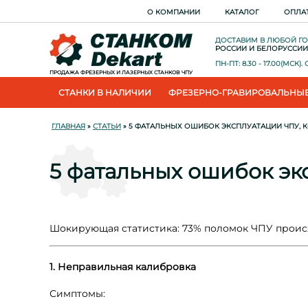
О КОМПАНИИ
КАТАЛОГ
ОПЛА
ДОСТАВИМ В ЛЮБОЙ Г
РОССИИ И БЕЛОРУССИИ
ПН-ПТ: 8.30 - 17.00(МСК)
ПРОДАЖА ФРЕЗЕРНЫХ И ЛАЗЕРНЫХ СТАНКОВ ЧПУ
СТАНКИ В НАЛИЧИИ
ФРЕЗЕРНО-ГРАВИРОВАЛЬНЫЕ
ГЛАВНАЯ
»
СТАТЬИ
» 5 ФАТАЛЬНЫХ ОШИБОК ЭКСПЛУАТАЦИИ ЧПУ, 
5 фатальных ошибок эк
Шокирующая статистика: 73% поломок ЧПУ происх
1. Неправильная калибровка
Симптомы: